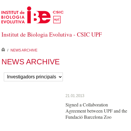
Salta al contingut principal
Institut de Biologia Evolutiva - CSIC UPF
inici
/
NEWS ARCHIVE
NEWS ARCHIVE
21.01.2013
Signed a Collaboration
Agreement between UPF and the
Fundació Barcelona Zoo