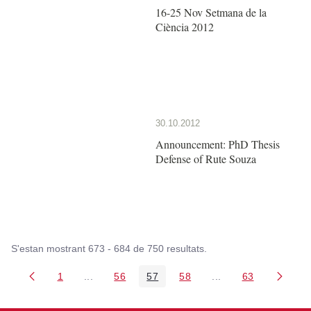
16-25 Nov Setmana de la
Ciència 2012
30.10.2012
Announcement: PhD Thesis
Defense of Rute Souza
S'estan mostrant 673 - 684 de 750 resultats.
1
...
56
57
58
...
63
Pàgina
Pàgines intermèdies Utilitzeu TAB per navegar.
Pàgina
Pàgina
Pàgina
Pàgines intermèdies
Pàgina