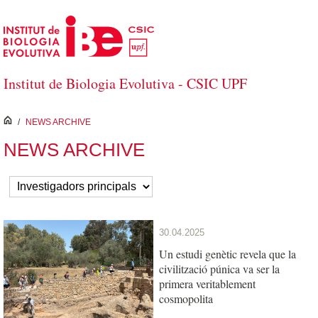
Salta al contingut principal
Institut de Biologia Evolutiva - CSIC UPF
inici
/
NEWS ARCHIVE
NEWS ARCHIVE
30.04.2025
Un estudi genètic revela que la
civilització púnica va ser la
primera veritablement
cosmopolita