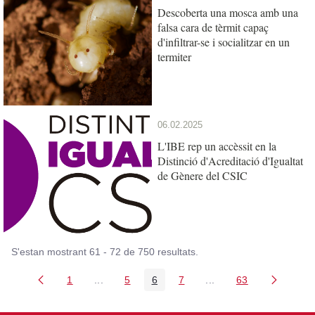
Descoberta una mosca amb una
falsa cara de tèrmit capaç
d'infiltrar-se i socialitzar en un
termiter
06.02.2025
L'IBE rep un accèssit en la
Distinció d'Acreditació d'Igualtat
de Gènere del CSIC
S'estan mostrant 61 - 72 de 750 resultats.
1
...
5
6
7
...
63
Pàgina
Pàgines intermèdies Utilitzeu TAB per navega
Pàgina
Pàgina
Pàgina
Pàgines intermèdies U
Pàgina