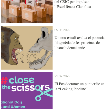
del CSIC per impulsar
l’Excel·lència Científica
05.03.2025
Un nou estudi avalua el potencial
filogenètic de les proteïnes de
l’esmalt dental antic
21.02.2025
El Postdoctorat: un punt crític en
la “Leaking Pipeline”