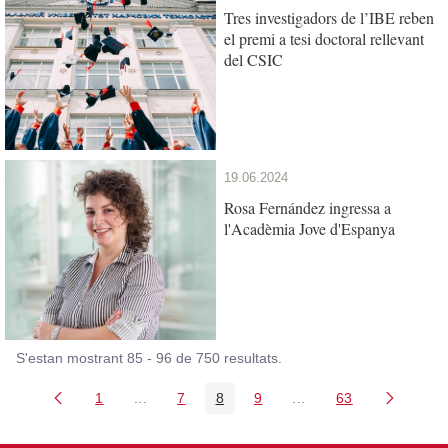
Tres investigadors de l’IBE reben
el premi a tesi doctoral rellevant
del CSIC
19.06.2024
Rosa Fernández ingressa a
l'Acadèmia Jove d'Espanya
S'estan mostrant 85 - 96 de 750 resultats.
1
...
7
8
9
...
63
Pàgina
Pàgines intermèdies Utilitzeu TAB per navega
Pàgina
Pàgina
Pàgina
Pàgines intermèdies U
Pàgina