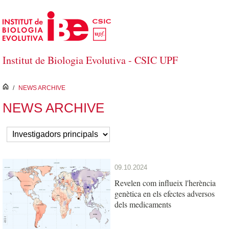
Salta al contingut principal
Institut de Biologia Evolutiva - CSIC UPF
inici
/
NEWS ARCHIVE
NEWS ARCHIVE
09.10.2024
Revelen com influeix l'herència
genètica en els efectes adversos
dels medicaments