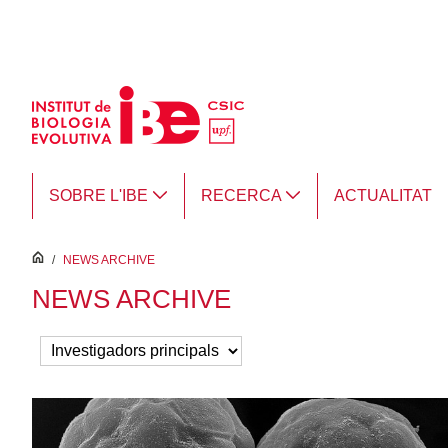
Salta al contingut principal
SOBRE L'IBE
RECERCA
ACTUALITAT
inici
/
NEWS ARCHIVE
NEWS ARCHIVE