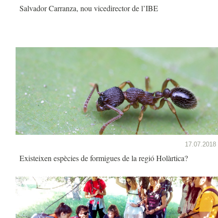
Salvador Carranza, nou vicedirector de l’IBE
17.07.2018
Existeixen espècies de formigues de la regió Holàrtica?