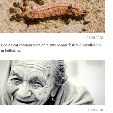
21.09.2018
Ecological specialization on plants or ants fosters diversification
in butterflies
05.09.2018