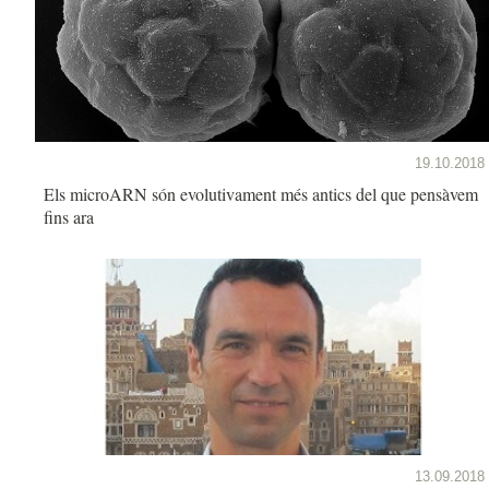
19.10.2018
Els microARN són evolutivament més antics del que pensàvem
fins ara
13.09.2018