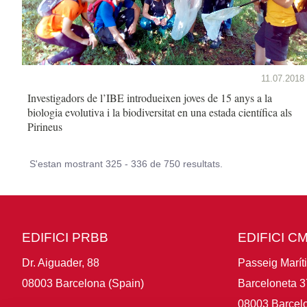
11.07.2018
Investigadors de l’IBE introdueixen joves de 15 anys a la
biologia evolutiva i la biodiversitat en una estada científica als
Pirineus
S'estan mostrant 325 - 336 de 750 resultats.
EDIFICI PRBB
EDIFICI C
Dr. Aiguader, 88
Passeig Marít
08003 Barcelona (Spain)
Barceloneta 3
08003 Barcelo