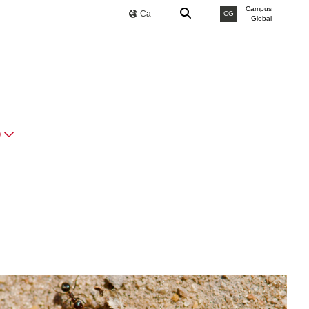
Campus
Ca
CG
Global
O