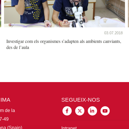
03.07.2018
Investigar com els organismes s’adapten als ambients canviants,
des de l’aula
MIMA
SEGUEIX-NOS
im de la
7-49
na (Spain)
Intranet