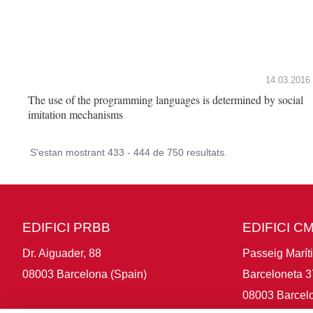
14.03.2016
The use of the programming languages is determined by social
imitation mechanisms
S'estan mostrant 433 - 444 de 750 resultats.
EDIFICI PRBB
EDIFICI C
Dr. Aiguader, 88
Passeig Marít
08003 Barcelona (Spain)
Barceloneta 3
08003 Barcelo