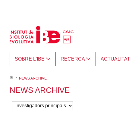
Salta al contingut principal
SOBRE L'IBE
RECERCA
ACTUALITAT
inici
/
NEWS ARCHIVE
NEWS ARCHIVE