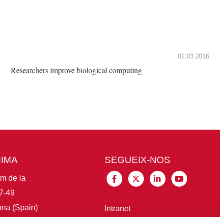
02.03.2016
Researchers improve biological computing
MIMA
SEGUEIX-NOS
im de la
7-49
na (Spain)
Intranet