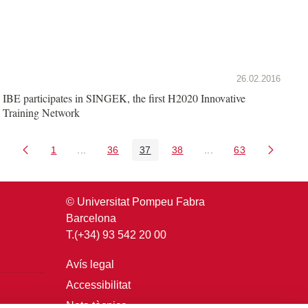
26.02.2016
IBE participates in SINGEK, the first H2020 Innovative
Training Network
1
...
36
37
38
...
63
Pàgina
Pàgines intermèdies Utilitzeu TAB per navegar.
Pàgina
Pàgina
Pàgina
Pàgines intermèdies U
Pàgina
© Universitat Pompeu Fabra
Barcelona
T.(+34) 93 542 20 00
Avís legal
Accessibilitat
Nota tècnica