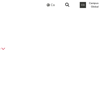
Campus
Ca
CG
Global
O