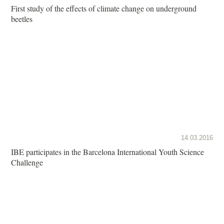
First study of the effects of climate change on underground
beetles
14.03.2016
IBE participates in the Barcelona International Youth Science
Challenge