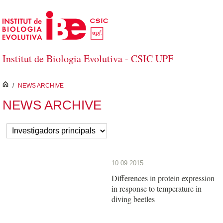
Salta al contingut principal
Institut de Biologia Evolutiva - CSIC UPF
inici
/
NEWS ARCHIVE
NEWS ARCHIVE
10.09.2015
Differences in protein expression
in response to temperature in
diving beetles