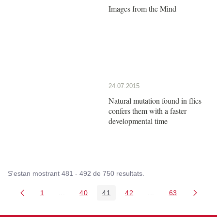
Images from the Mind
24.07.2015
Natural mutation found in flies
confers them with a faster
developmental time
S'estan mostrant 481 - 492 de 750 resultats.
1
...
40
41
42
...
63
Pàgina
Pàgines intermèdies Utilitzeu TAB per navegar.
Pàgina
Pàgina
Pàgina
Pàgines intermèdies
Pàgina