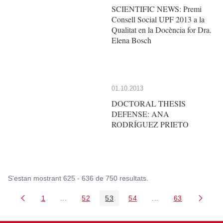
SCIENTIFIC NEWS: Premi
Consell Social UPF 2013 a la
Qualitat en la Docència for Dra.
Elena Bosch
01.10.2013
DOCTORAL THESIS
DEFENSE: ANA
RODRÍGUEZ PRIETO
S'estan mostrant 625 - 636 de 750 resultats.
1
...
52
53
54
...
63
Pàgina
Pàgines intermèdies Utilitzeu TAB per navegar.
Pàgina
Pàgina
Pàgina
Pàgines intermèdies
Pàgina