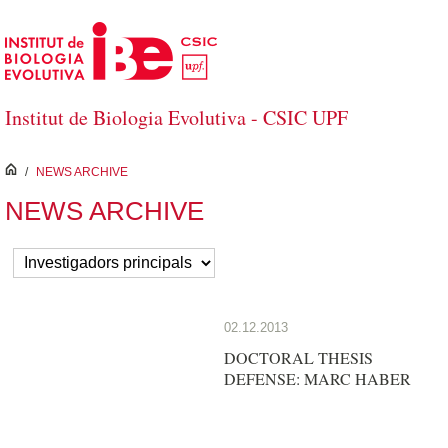
Salta al contingut principal
Institut de Biologia Evolutiva - CSIC UPF
inici
/
NEWS ARCHIVE
NEWS ARCHIVE
02.12.2013
DOCTORAL THESIS
DEFENSE: MARC HABER