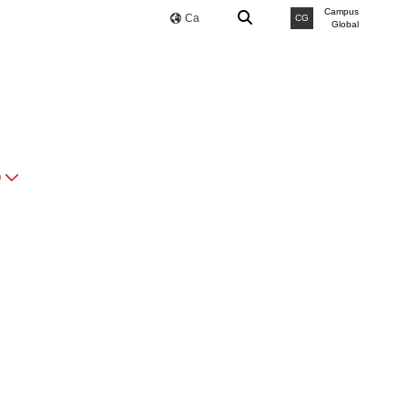
Campus
Ca
CG
Global
O