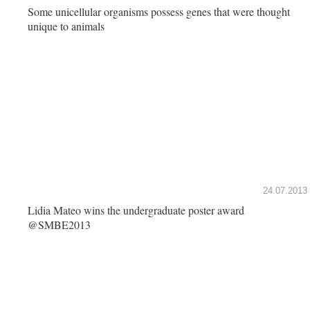
Some unicellular organisms possess genes that were thought
unique to animals
24.07.2013
Lidia Mateo wins the undergraduate poster award
@SMBE2013