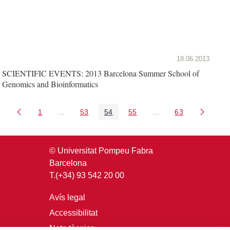
18.06.2013
SCIENTIFIC EVENTS: 2013 Barcelona Summer School of
Genomics and Bioinformatics
1
...
53
54
55
...
63
Pàgina
Pàgines intermèdies Utilitzeu TAB per navegar.
Pàgina
Pàgina
Pàgina
Pàgines intermèdies U
Pàgina
© Universitat Pompeu Fabra
Barcelona
T.(+34) 93 542 20 00
Avís legal
Accessibilitat
Nota tècnica