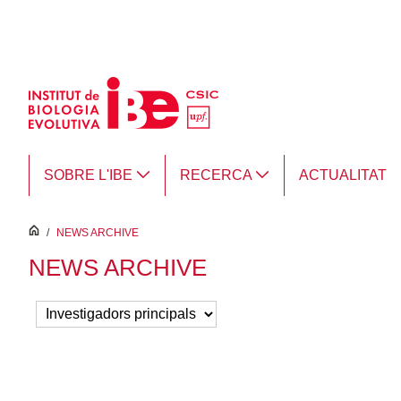
Salta al contingut principal
SOBRE L'IBE
RECERCA
ACTUALITAT
inici
/
NEWS ARCHIVE
NEWS ARCHIVE