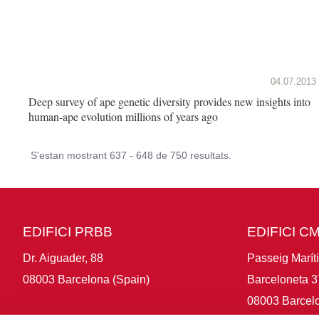
04.07.2013
Deep survey of ape genetic diversity provides new insights into
human-ape evolution millions of years ago
S'estan mostrant 637 - 648 de 750 resultats.
EDIFICI PRBB
EDIFICI C
Dr. Aiguader, 88
Passeig Marít
08003 Barcelona (Spain)
Barceloneta 3
08003 Barcelo