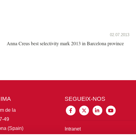
02.07.2013
Anna Creus best selectivity mark 2013 in Barcelona province
MIMA
SEGUEIX-NOS
im de la
7-49
na (Spain)
Intranet