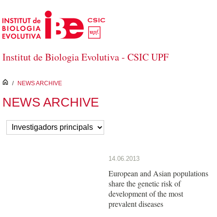
Salta al contingut principal
Institut de Biologia Evolutiva - CSIC UPF
inici
/
NEWS ARCHIVE
NEWS ARCHIVE
14.06.2013
European and Asian populations
share the genetic risk of
development of the most
prevalent diseases