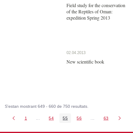
Field study for the conservation
of the Reptiles of Oman:
expedition Spring 2013
02.04.2013
New scientific book
S'estan mostrant 649 - 660 de 750 resultats.
1
...
54
55
56
...
63
Pàgina
Pàgines intermèdies Utilitzeu TAB per navegar.
Pàgina
Pàgina
Pàgina
Pàgines intermèdies
Pàgina