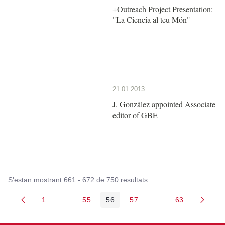
+Outreach Project Presentation:
"La Ciencia al teu Món"
21.01.2013
J. González appointed Associate
editor of GBE
S'estan mostrant 661 - 672 de 750 resultats.
1
...
55
56
57
...
63
Pàgina
Pàgines intermèdies Utilitzeu TAB per navegar.
Pàgina
Pàgina
Pàgina
Pàgines intermèdies
Pàgina