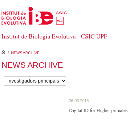
Salta al contingut principal
Institut de Biologia Evolutiva - CSIC UPF
inici
/
NEWS ARCHIVE
NEWS ARCHIVE
26.03.2013
Digital ID for Higher primates