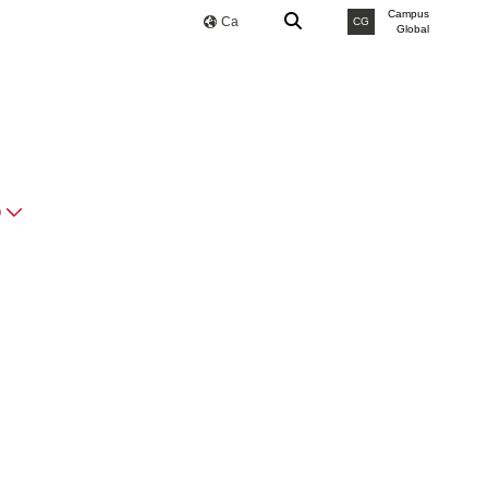
Campus
Ca
CG
Global
O