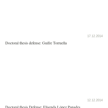
17.12.2014
Doctoral thesis defense: Guifre Torruella
12.12.2014
Doctoral thesis Defense: Elisenda López Panades