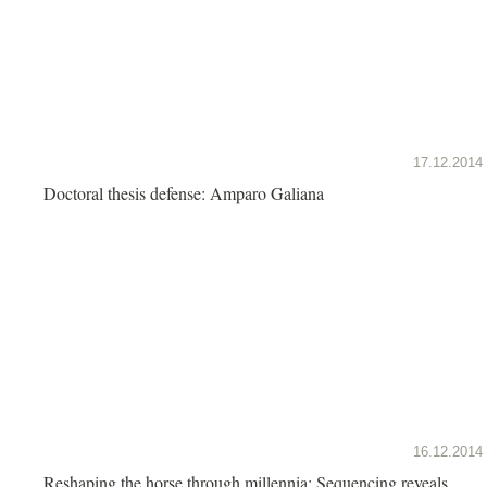
17.12.2014
Doctoral thesis defense: Amparo Galiana
16.12.2014
Reshaping the horse through millennia: Sequencing reveals