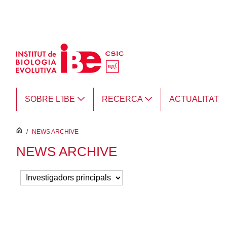
Salta al contingut principal
SOBRE L'IBE
RECERCA
ACTUALITAT
inici
/
NEWS ARCHIVE
NEWS ARCHIVE