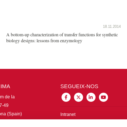
18.11.2014
A bottom-up characterization of transfer functions for synthetic
biology designs: lessons from enzymology
MIMA
SEGUEIX-NOS
im de la
7-49
na (Spain)
Intranet