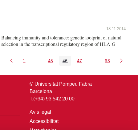
18.11.2014
Balancing immunity and tolerance: genetic footprint of natural
selection in the transcriptional regulatory region of HLA-G
1
...
45
46
47
...
63
Pàgina
Pàgines intermèdies Utilitzeu TAB per navegar.
Pàgina
Pàgina
Pàgina
Pàgines intermèdies U
Pàgina
© Universitat Pompeu Fabra
Barcelona
T.(+34) 93 542 20 00
Avís legal
Accessibilitat
Nota tècnica