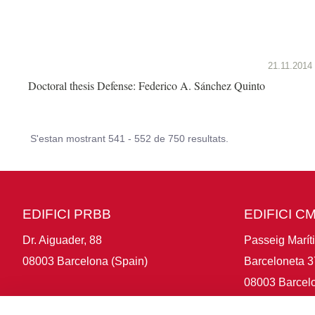
21.11.2014
Doctoral thesis Defense: Federico A. Sánchez Quinto
S'estan mostrant 541 - 552 de 750 resultats.
EDIFICI PRBB
EDIFICI C
Dr. Aiguader, 88
Passeig Marít
08003 Barcelona (Spain)
Barceloneta 3
08003 Barcelo