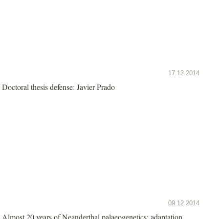
17.12.2014
Doctoral thesis defense: Javier Prado
09.12.2014
Almost 20 years of Neanderthal palaeogenetics: adaptation,