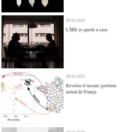
09.04.2020
L'IBE es queda a casa
09.04.2020
Revelen el mosaic genòmic
actual de França