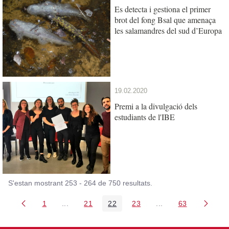
Es detecta i gestiona el primer
brot del fong Bsal que amenaça
les salamandres del sud d’Europa
19.02.2020
Premi a la divulgació dels
estudiants de l'IBE
S'estan mostrant 253 - 264 de 750 resultats.
1
...
21
22
23
...
63
Pàgina
Pàgines intermèdies Utilitzeu TAB per navegar.
Pàgina
Pàgina
Pàgina
Pàgines intermèdies
Pàgina