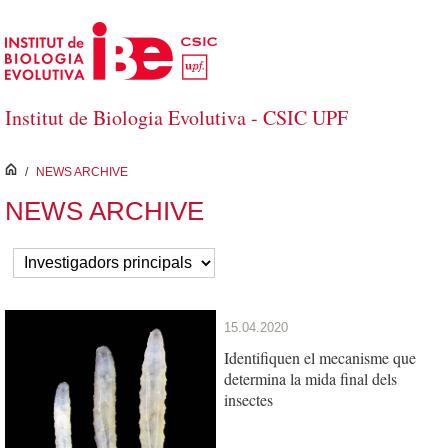
Salta al contingut principal
Institut de Biologia Evolutiva - CSIC UPF
inici
/
NEWS ARCHIVE
NEWS ARCHIVE
15.04.2020
Identifiquen el mecanisme que
determina la mida final dels
insectes