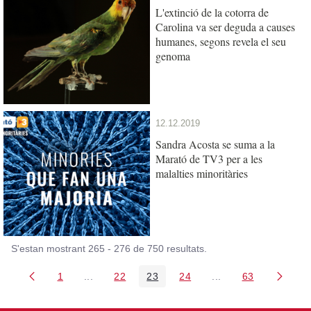
L'extinció de la cotorra de
Carolina va ser deguda a causes
humanes, segons revela el seu
genoma
12.12.2019
Sandra Acosta se suma a la
Marató de TV3 per a les
malalties minoritàries
S'estan mostrant 265 - 276 de 750 resultats.
1
...
22
23
24
...
63
Pàgina
Pàgines intermèdies Utilitzeu TAB per navegar.
Pàgina
Pàgina
Pàgina
Pàgines intermèdies
Pàgina