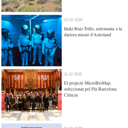
13.02.2020
Iñaki Ruiz-Trillo, astronauta a la
darrera missió d'Astroland
11.02.2020
El projecte MicroBioMap,
seleccionat pel Pla Barcelona
Ciència