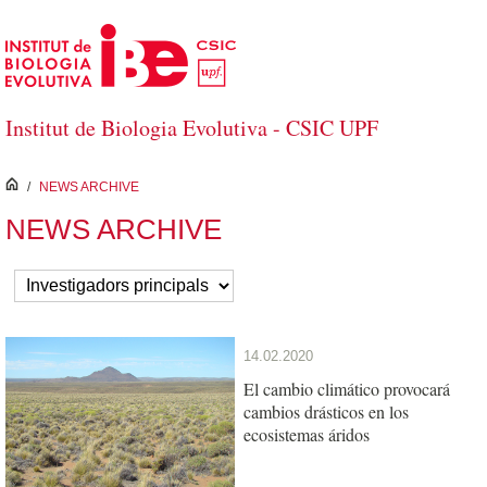
Salta al contingut principal
Institut de Biologia Evolutiva - CSIC UPF
inici
/
NEWS ARCHIVE
NEWS ARCHIVE
14.02.2020
El cambio climático provocará
cambios drásticos en los
ecosistemas áridos