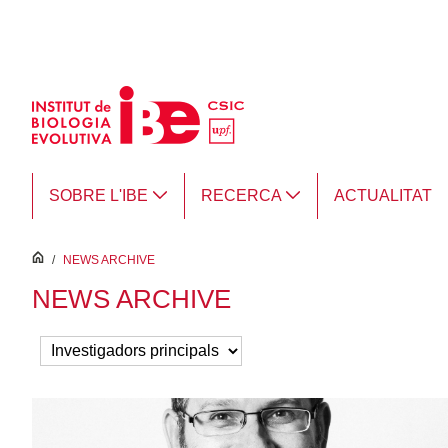
Salta al contingut principal
SOBRE L'IBE
RECERCA
ACTUALITAT
inici
/
NEWS ARCHIVE
NEWS ARCHIVE