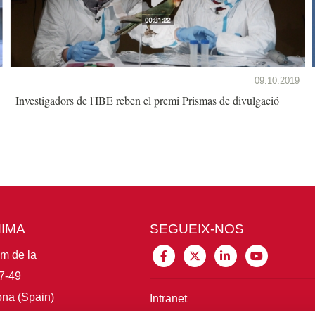
09.10.2019
Investigadors de l'IBE reben el premi Prismas de divulgació
MIMA
SEGUEIX-NOS
im de la
7-49
na (Spain)
Intranet