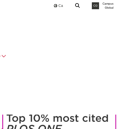
Campus
Ca
CG
Global
O