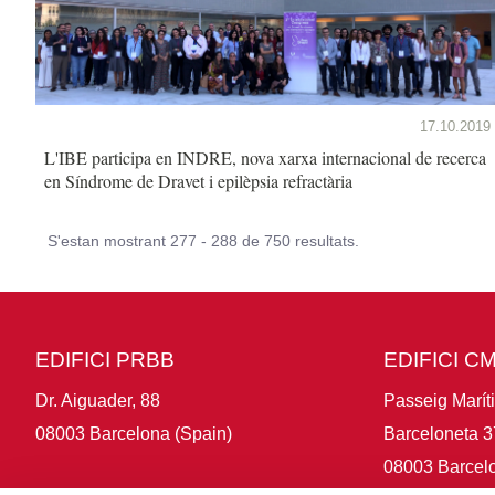
17.10.2019
L'IBE participa en INDRE, nova xarxa internacional de recerca
en Síndrome de Dravet i epilèpsia refractària
S'estan mostrant 277 - 288 de 750 resultats.
EDIFICI PRBB
EDIFICI C
Dr. Aiguader, 88
Passeig Marít
08003 Barcelona (Spain)
Barceloneta 3
08003 Barcelo