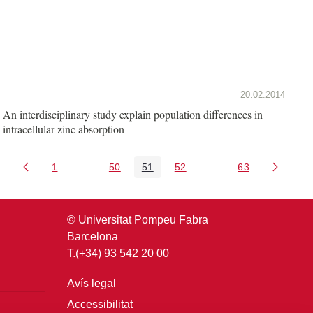
20.02.2014
An interdisciplinary study explain population differences in
intracellular zinc absorption
1
...
50
51
52
...
63
Pàgina
Pàgines intermèdies Utilitzeu TAB per navegar.
Pàgina
Pàgina
Pàgina
Pàgines intermèdies U
Pàgina
© Universitat Pompeu Fabra
Barcelona
T.(+34) 93 542 20 00
Avís legal
Accessibilitat