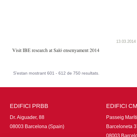
13.03.2014
Visit IBE research at Saló ensenyament 2014
S'estan mostrant 601 - 612 de 750 resultats.
EDIFICI PRBB
EDIFICI C
Dr. Aiguader, 88
Passeig Marít
08003 Barcelona (Spain)
Barceloneta 3
08003 Barcelo