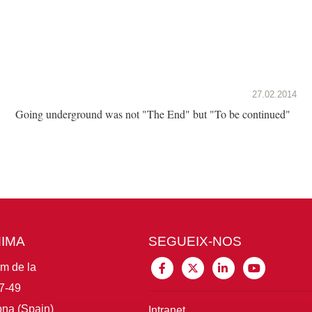
27.02.2014
Going underground was not "The End" but "To be continued"
MIMA
SEGUEIX-NOS
im de la
7-49
na (Spain)
Intranet