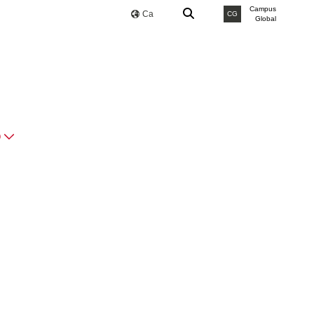
Campus
Ca
CG
Global
O