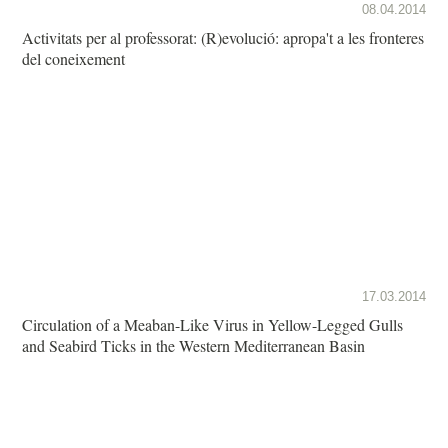
08.04.2014
Activitats per al professorat: (R)evolució: apropa't a les fronteres
del coneixement
17.03.2014
Circulation of a Meaban-Like Virus in Yellow-Legged Gulls
and Seabird Ticks in the Western Mediterranean Basin