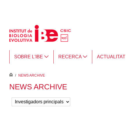
Salta al contingut principal
SOBRE L'IBE
RECERCA
ACTUALITAT
inici
/
NEWS ARCHIVE
NEWS ARCHIVE