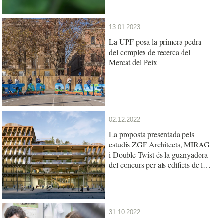
13.01.2023
La UPF posa la primera pedra
del complex de recerca del
Mercat del Peix
02.12.2022
La proposta presentada pels
estudis ZGF Architects, MIRAG
i Double Twist és la guanyadora
del concurs per als edificis de la
UPF i l’IBE al Mercat del Peix
31.10.2022