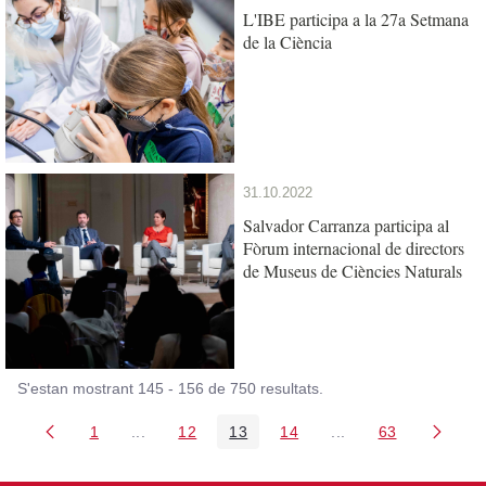
L'IBE participa a la 27a Setmana
de la Ciència
31.10.2022
Salvador Carranza participa al
Fòrum internacional de directors
de Museus de Ciències Naturals
S'estan mostrant 145 - 156 de 750 resultats.
1
...
12
13
14
...
63
Pàgina
Pàgines intermèdies Utilitzeu TAB per navegar.
Pàgina
Pàgina
Pàgina
Pàgines intermèdies
Pàgina