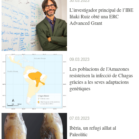
30.03.2023
L’investigador principal de l’IBE
Iñaki Ruiz obté una ERC
Advanced Grant
09.03.2023
Les poblacions de l’Amazones
resisteixen la infecció de Chagas
gràcies a les seves adaptacions
genètiques
07.03.2023
Ibèria, un refugi aïllat al
Paleolític