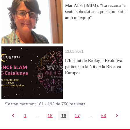
Mar Albà (IMIM): "La recerca té
sentit sobretot si la pots compartir
amb un equip"
13.09.2021
L'Institut de Biologia Evolutiva
participa a la Nit de la Recerca
Europea
S'estan mostrant 181 - 192 de 750 resultats.
1
...
15
16
17
...
63
Pàgina
Pàgines intermèdies Utilitzeu TAB per navegar.
Pàgina
Pàgina
Pàgina
Pàgines intermèdies
Pàgina