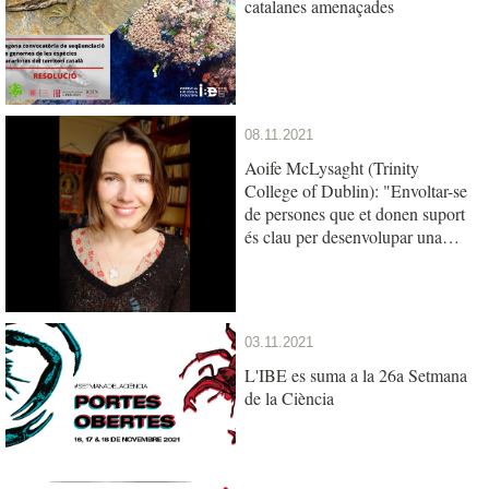
catalanes amenaçades
08.11.2021
Aoife McLysaght (Trinity
College of Dublin): "Envoltar-se
de persones que et donen suport
és clau per desenvolupar una
carrera científica"
03.11.2021
L'IBE es suma a la 26a Setmana
de la Ciència