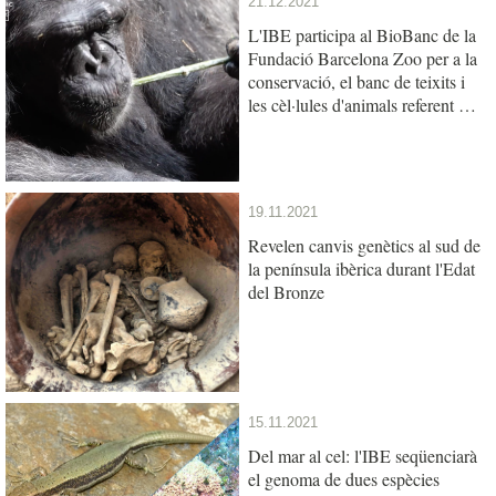
21.12.2021
L'IBE participa al BioBanc de la
Fundació Barcelona Zoo per a la
conservació, el banc de teixits i
les cèl·lules d'animals referent del
sud d'Europa
19.11.2021
Revelen canvis genètics al sud de
la península ibèrica durant l'Edat
del Bronze
15.11.2021
Del mar al cel: l'IBE seqüenciarà
el genoma de dues espècies