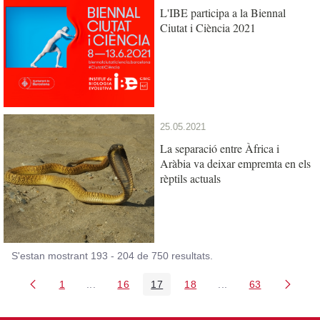
L'IBE participa a la Biennal
Ciutat i Ciència 2021
25.05.2021
La separació entre Àfrica i
Aràbia va deixar empremta en els
rèptils actuals
S'estan mostrant 193 - 204 de 750 resultats.
1
...
16
17
18
...
63
Pàgina
Pàgines intermèdies Utilitzeu TAB per navegar.
Pàgina
Pàgina
Pàgina
Pàgines intermèdies
Pàgina