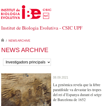
Salta al contingut principal
Institut de Biologia Evolutiva - CSIC UPF
inici
/
NEWS ARCHIVE
NEWS ARCHIVE
08.09.2021
La genòmica revela que la febre
paratifoide va devastar les tropes
del rei d’Espanya durant el setge
de Barcelona de 1652