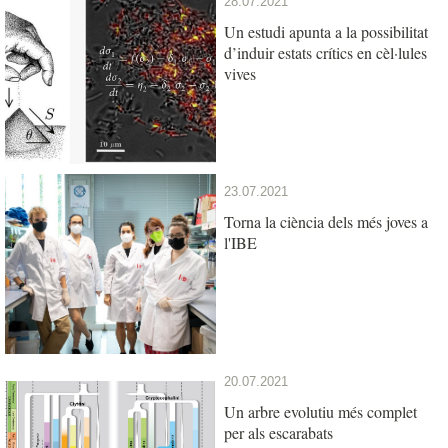
28.07.2021
Un estudi apunta a la possibilitat
d’induir estats crítics en cèl·lules
vives
23.07.2021
Torna la ciència dels més joves a
l'IBE
20.07.2021
Un arbre evolutiu més complet
per als escarabats