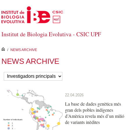
Salta al contingut principal
Institut de Biologia Evolutiva - CSIC UPF
inici
/
NEWS ARCHIVE
NEWS ARCHIVE
22.04.2026
La base de dades genètica més
gran dels pobles indígenes
d’Amèrica revela més d’un milió
de variants inèdites