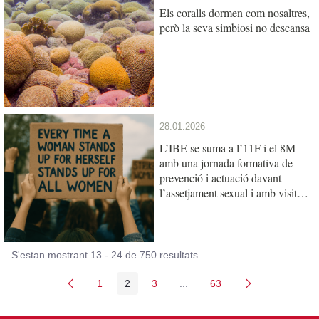
Els coralls dormen com nosaltres,
però la seva simbiosi no descansa
28.01.2026
L’IBE se suma a l’11F i el 8M
amb una jornada formativa de
prevenció i actuació davant
l’assetjament sexual i amb visites
escolars de les científiques
S'estan mostrant 13 - 24 de 750 resultats.
1
2
3
...
63
Pàgina
Pàgina
Pàgina
Pàgines intermèdies Utilitz
Pàgina