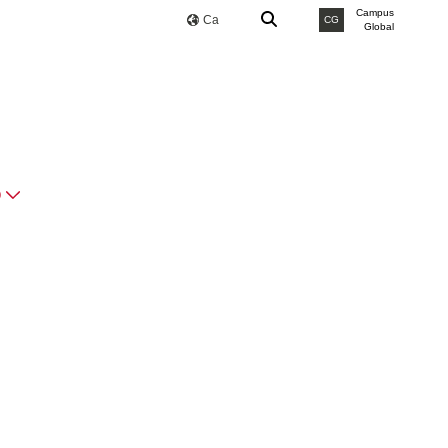
Campus
Ca
CG
Global
O