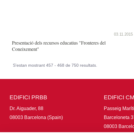
03.11.2015
Presentació dels recursos educatius "Fronteres del
Coneixement"
S'estan mostrant 457 - 468 de 750 resultats.
EDIFICI PRBB
EDIFICI C
Dr. Aiguader, 88
Passeig Marít
08003 Barcelona (Spain)
Barceloneta 3
08003 Barcelo