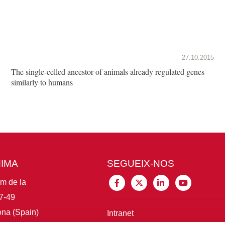
27.10.2015
The single-celled ancestor of animals already regulated genes
similarly to humans
MIMA
SEGUEIX-NOS
im de la
7-49
na (Spain)
Intranet