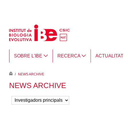
Salta al contingut principal
SOBRE L'IBE
RECERCA
ACTUALITAT
inici
/
NEWS ARCHIVE
NEWS ARCHIVE