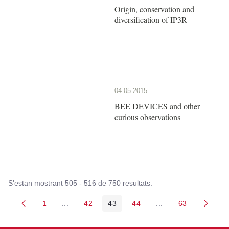
Origin, conservation and
diversification of IP3R
04.05.2015
BEE DEVICES and other
curious observations
S'estan mostrant 505 - 516 de 750 resultats.
1
...
42
43
44
...
63
Pàgina
Pàgines intermèdies Utilitzeu TAB per navegar.
Pàgina
Pàgina
Pàgina
Pàgines intermèdies
Pàgina