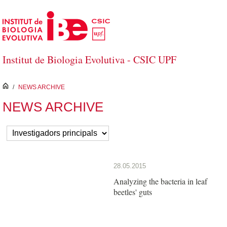
Salta al contingut principal
Institut de Biologia Evolutiva - CSIC UPF
inici
/
NEWS ARCHIVE
NEWS ARCHIVE
28.05.2015
Analyzing the bacteria in leaf
beetles' guts