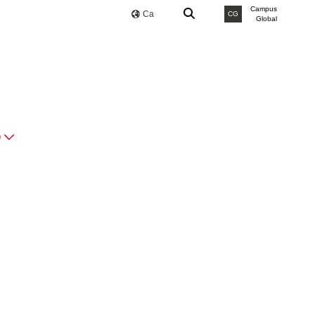
Campus
Ca
CG
Global
O