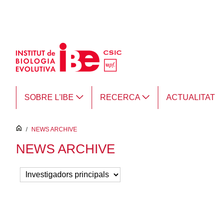
Salta al contingut principal
SOBRE L'IBE
RECERCA
ACTUALITAT
inici
/
NEWS ARCHIVE
NEWS ARCHIVE