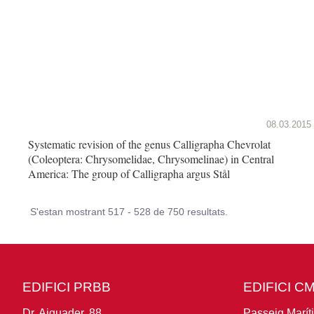
08.03.2015
Systematic revision of the genus Calligrapha Chevrolat
(Coleoptera: Chrysomelidae, Chrysomelinae) in Central
America: The group of Calligrapha argus Stål
S'estan mostrant 517 - 528 de 750 resultats.
EDIFICI PRBB
EDIFICI C
Dr. Aiguader, 88
Passeig Marít