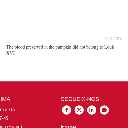
24.04.2014
The blood preserved in the pumpkin did not belong to Louis
XVI
MIMA
SEGUEIX-NOS
im de la
7-49
na (Spain)
Intranet