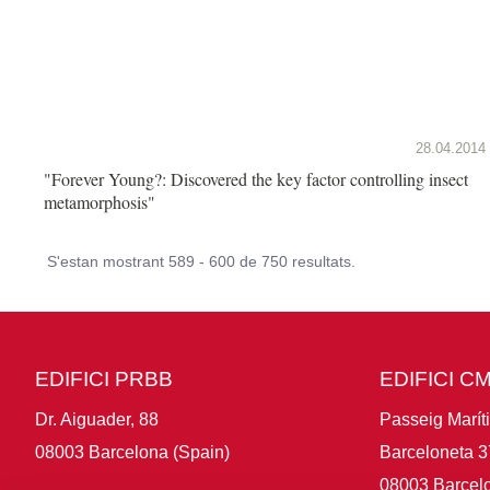
28.04.2014
"Forever Young?: Discovered the key factor controlling insect
metamorphosis"
S'estan mostrant 589 - 600 de 750 resultats.
EDIFICI PRBB
EDIFICI C
Dr. Aiguader, 88
Passeig Marít
08003 Barcelona (Spain)
Barceloneta 3
08003 Barcelo