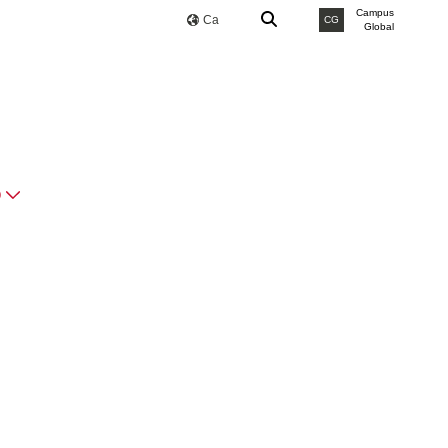
Campus
Ca
CG
Global
O