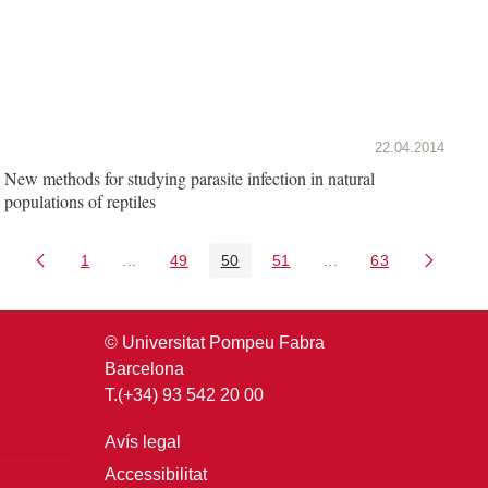
22.04.2014
New methods for studying parasite infection in natural
populations of reptiles
1
...
49
50
51
...
63
Pàgina
Pàgines intermèdies Utilitzeu TAB per navegar.
Pàgina
Pàgina
Pàgina
Pàgines intermèdies U
Pàgina
© Universitat Pompeu Fabra
Barcelona
T.(+34) 93 542 20 00
Avís legal
Accessibilitat