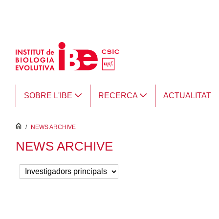
Salta al contingut principal
SOBRE L'IBE
RECERCA
ACTUALITAT
inici
/
NEWS ARCHIVE
NEWS ARCHIVE