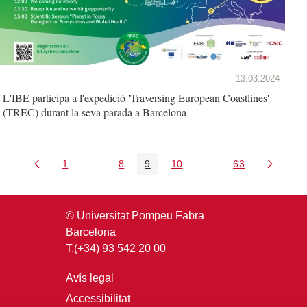
13.03.2024
L'IBE participa a l'expedició 'Traversing European Coastlines'
(TREC) durant la seva parada a Barcelona
1
...
8
9
10
...
63
Pàgina
Pàgines intermèdies Utilitzeu TAB per navegar
Pàgina
Pàgina
Pàgina
Pàgines intermèdies U
Pàgina
© Universitat Pompeu Fabra
Barcelona
T.(+34) 93 542 20 00
Avís legal
Accessibilitat