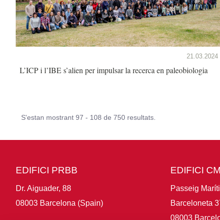
21.03.2024
L’ICP i l’IBE s’alien per impulsar la recerca en paleobiologia
S'estan mostrant 97 - 108 de 750 resultats.
EDIFICI PRBB
EDIFICI C
Dr. Aiguader, 88
Passeig Marít
08003 Barcelona (Spain)
Barceloneta 3
08003 Barcelo