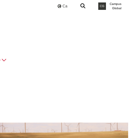
Campus
Ca
CG
Global
O