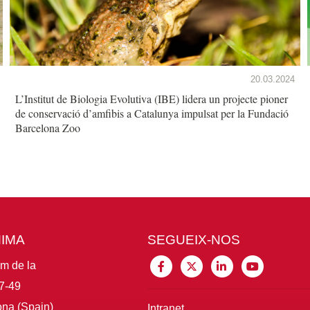
20.03.2024
L’Institut de Biologia Evolutiva (IBE) lidera un projecte pioner
de conservació d’amfibis a Catalunya impulsat per la Fundació
Barcelona Zoo
MIMA
SEGUEIX-NOS
im de la
7-49
na (Spain)
Intranet