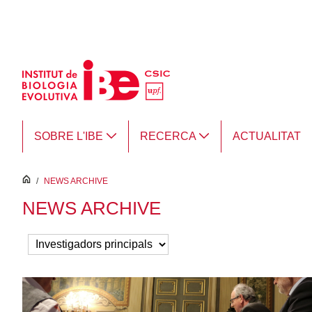
Salta al contingut principal
SOBRE L'IBE
RECERCA
ACTUALITAT
inici
/
NEWS ARCHIVE
NEWS ARCHIVE