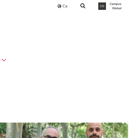
Campus
Ca
CG
Global
O