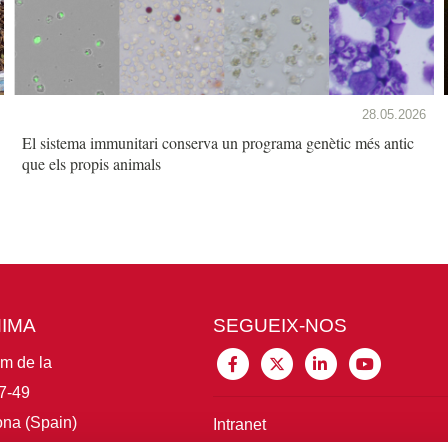
28.05.2026
El sistema immunitari conserva un programa genètic més antic
que els propis animals
MIMA
SEGUEIX-NOS
im de la
7-49
na (Spain)
Intranet