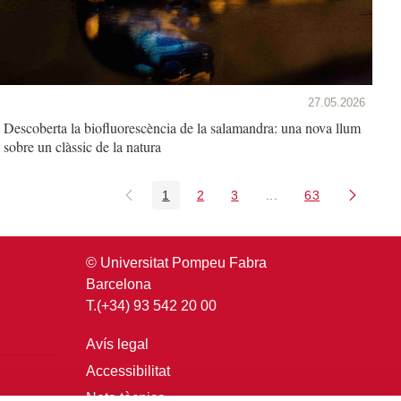
27.05.2026
Descoberta la biofluorescència de la salamandra: una nova llum
sobre un clàssic de la natura
1
2
3
...
63
Pàgina
Pàgina
Pàgina
Pàgines intermèdies U
Pàgina
© Universitat Pompeu Fabra
Barcelona
T.(+34) 93 542 20 00
Avís legal
Accessibilitat
Nota tècnica