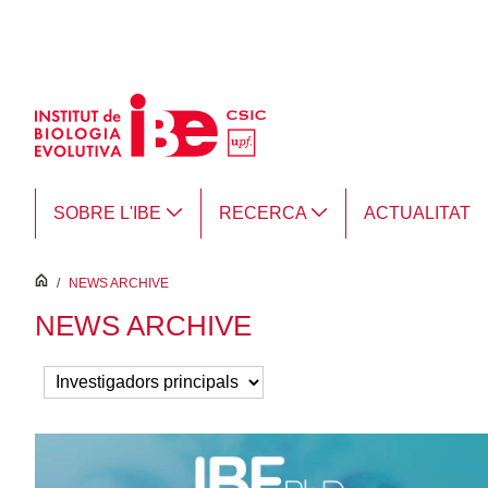
Salta al contingut principal
SOBRE L'IBE
RECERCA
ACTUALITAT
inici
/
NEWS ARCHIVE
NEWS ARCHIVE