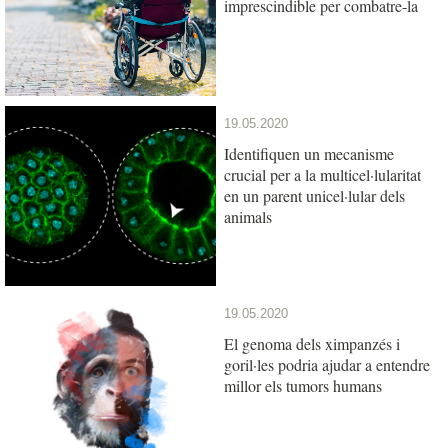
imprescindible per combatre-la
19.05.2020
Identifiquen un mecanisme
crucial per a la multicel·lularitat
en un parent unicel·lular dels
animals
19.05.2020
El genoma dels ximpanzés i
goril·les podria ajudar a entendre
millor els tumors humans