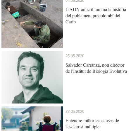
04.06.2020
L'ADN antic il·lumina la història
del poblament precolombí del
Carib
25.05.2020
Salvador Carranza, nou director
de l'Institut de Biologia Evolutiva
22.05.2020
Entendre millor les causes de
l'esclerosi múltiple,