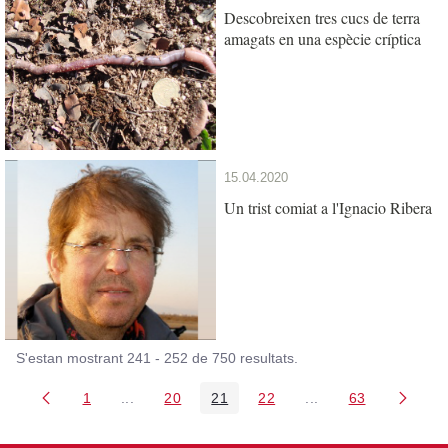
Descobreixen tres cucs de terra
amagats en una espècie críptica
15.04.2020
Un trist comiat a l'Ignacio Ribera
S'estan mostrant 241 - 252 de 750 resultats.
1
...
20
21
22
...
63
Pàgina
Pàgines intermèdies Utilitzeu TAB per navegar.
Pàgina
Pàgina
Pàgina
Pàgines intermèdies
Pàgina