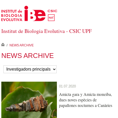
Salta al contingut principal
Institut de Biologia Evolutiva - CSIC UPF
inici
/
NEWS ARCHIVE
NEWS ARCHIVE
01.07.2020
Amicta gara y Amicta moneiba,
dues noves espècies de
papallones nocturnes a Canàries