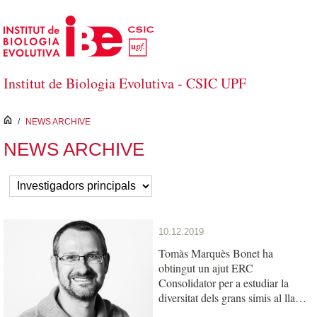
Salta al contingut principal
Institut de Biologia Evolutiva - CSIC UPF
inici
/
NEWS ARCHIVE
NEWS ARCHIVE
10.12.2019
Tomàs Marquès Bonet ha
obtingut un ajut ERC
Consolidator per a estudiar la
diversitat dels grans simis al llarg
del temps