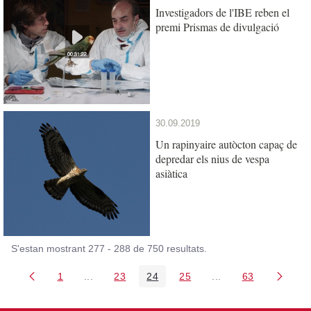
Investigadors de l'IBE reben el
premi Prismas de divulgació
30.09.2019
Un rapinyaire autòcton capaç de
depredar els nius de vespa
asiàtica
S'estan mostrant 277 - 288 de 750 resultats.
1
...
23
24
25
...
63
Pàgina
Pàgines intermèdies Utilitzeu TAB per navegar.
Pàgina
Pàgina
Pàgina
Pàgines intermèdies
Pàgina