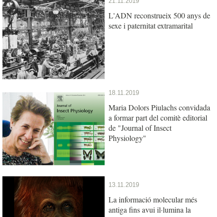
21.11.2019
L'ADN reconstrueix 500 anys de
sexe i paternitat extramarital
18.11.2019
Maria Dolors Piulachs convidada
a formar part del comitè editorial
de "Journal of Insect
Physiology"
13.11.2019
La informació molecular més
antiga fins avui il·lumina la