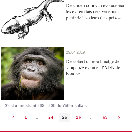
Descriuen com van evolucionar
les extremitats dels vertebrats a
partir de les aletes dels peixos
29.04.2019
Descobert un nou llinatge de
ximpanzé extint en l'ADN de
bonobo
S'estan mostrant 289 - 300 de 750 resultats.
1
...
24
25
26
...
63
Pàgina
Pàgines intermèdies Utilitzeu TAB per navegar.
Pàgina
Pàgina
Pàgina
Pàgines intermèdies
Pàgina