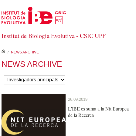
Salta al contingut principal
Institut de Biologia Evolutiva - CSIC UPF
inici
/
NEWS ARCHIVE
NEWS ARCHIVE
26.09.2019
L'IBE es suma a la Nit Europea
de la Recerca