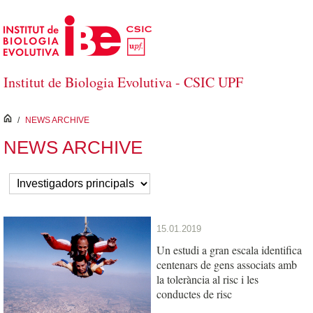
Salta al contingut principal
Institut de Biologia Evolutiva - CSIC UPF
inici
/
NEWS ARCHIVE
NEWS ARCHIVE
15.01.2019
Un estudi a gran escala identifica
centenars de gens associats amb
la tolerància al risc i les
conductes de risc