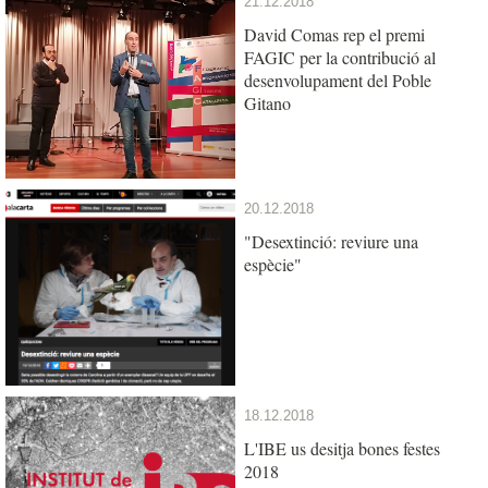
21.12.2018
David Comas rep el premi
FAGIC per la contribució al
desenvolupament del Poble
Gitano
20.12.2018
"Desextinció: reviure una
espècie"
18.12.2018
L'IBE us desitja bones festes
2018