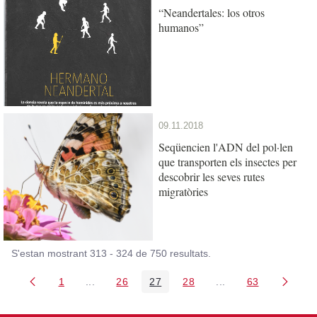
“Neandertales: los otros
humanos”
09.11.2018
Seqüencien l'ADN del pol·len
que transporten els insectes per
descobrir les seves rutes
migratòries
S'estan mostrant 313 - 324 de 750 resultats.
1
...
26
27
28
...
63
Pàgina
Pàgines intermèdies Utilitzeu TAB per navegar.
Pàgina
Pàgina
Pàgina
Pàgines intermèdies
Pàgina