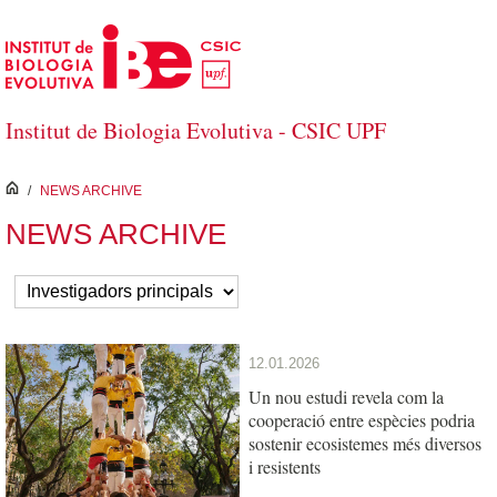
Salta al contingut principal
Institut de Biologia Evolutiva - CSIC UPF
inici
/
NEWS ARCHIVE
NEWS ARCHIVE
12.01.2026
Un nou estudi revela com la
cooperació entre espècies podria
sostenir ecosistemes més diversos
i resistents