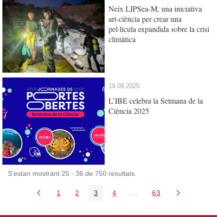
Neix LIPSea-M, una iniciativa
art-ciència per crear una
pel·lícula expandida sobre la crisi
climàtica
19.09.2025
L’IBE celebra la Setmana de la
Ciència 2025
S'estan mostrant 25 - 36 de 750 resultats.
1
2
3
4
...
63
Pàgina
Pàgina
Pàgina
Pàgina
Pàgines intermèdies Util
Pàgina