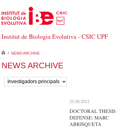
Salta al contingut principal
Institut de Biologia Evolutiva - CSIC UPF
inici
/
NEWS ARCHIVE
NEWS ARCHIVE
25.09.2013
DOCTORAL THESIS
DEFENSE: MARC
ABRISQUETA