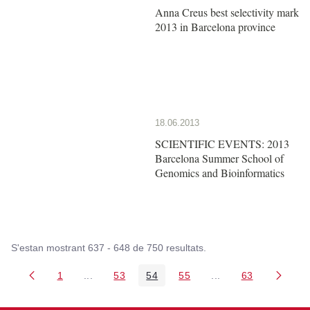
Anna Creus best selectivity mark
2013 in Barcelona province
18.06.2013
SCIENTIFIC EVENTS: 2013
Barcelona Summer School of
Genomics and Bioinformatics
S'estan mostrant 637 - 648 de 750 resultats.
1
...
53
54
55
...
63
Pàgina
Pàgines intermèdies Utilitzeu TAB per navegar.
Pàgina
Pàgina
Pàgina
Pàgines intermèdies
Pàgina