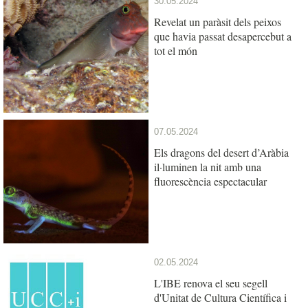
30.05.2024
Revelat un paràsit dels peixos
que havia passat desapercebut a
tot el món
07.05.2024
Els dragons del desert d’Aràbia
il·luminen la nit amb una
fluorescència espectacular
02.05.2024
L'IBE renova el seu segell
d'Unitat de Cultura Científica i