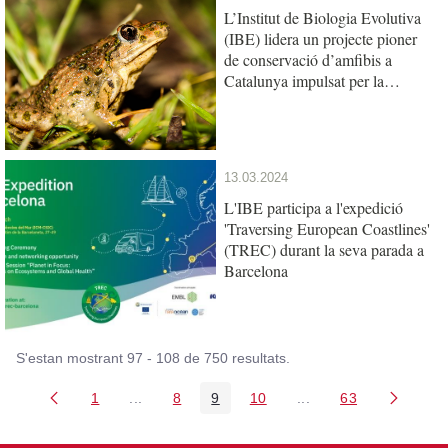
L’Institut de Biologia Evolutiva
(IBE) lidera un projecte pioner
de conservació d’amfibis a
Catalunya impulsat per la
Fundació Barcelona Zoo
13.03.2024
L'IBE participa a l'expedició
'Traversing European Coastlines'
(TREC) durant la seva parada a
Barcelona
S'estan mostrant 97 - 108 de 750 resultats.
1
...
8
9
10
...
63
Pàgina
Pàgines intermèdies Utilitzeu TAB per navegar
Pàgina
Pàgina
Pàgina
Pàgines intermèdies U
Pàgina