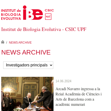
Salta al contingut principal
Institut de Biologia Evolutiva - CSIC UPF
inici
/
NEWS ARCHIVE
NEWS ARCHIVE
14.06.2024
Arcadi Navarro ingressa a la
Reial Acadèmia de Ciències i
Arts de Barcelona com a
acadèmic numerari