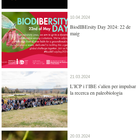
10.04.2024
BiodIBErsity Day 2024: 22 de
maig
21.03.2024
L’ICP i l’IBE s’alien per impulsar
la recerca en paleobiologia
20.03.2024