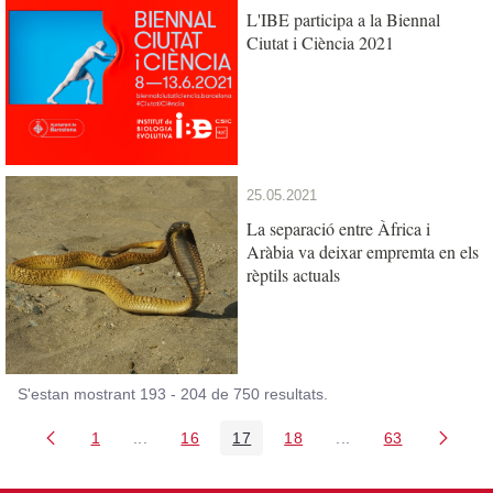
L'IBE participa a la Biennal
Ciutat i Ciència 2021
25.05.2021
La separació entre Àfrica i
Aràbia va deixar empremta en els
rèptils actuals
S'estan mostrant 193 - 204 de 750 resultats.
1
...
16
17
18
...
63
Pàgina
Pàgines intermèdies Utilitzeu TAB per navegar.
Pàgina
Pàgina
Pàgina
Pàgines intermèdies
Pàgina