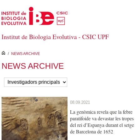
Salta al contingut principal
Institut de Biologia Evolutiva - CSIC UPF
inici
/
NEWS ARCHIVE
NEWS ARCHIVE
08.09.2021
La genòmica revela que la febre
paratifoide va devastar les tropes
del rei d’Espanya durant el setge
de Barcelona de 1652