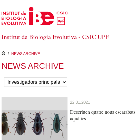
Salta al contingut principal
Institut de Biologia Evolutiva - CSIC UPF
inici
/
NEWS ARCHIVE
NEWS ARCHIVE
22.01.2021
Descriuen quatre nous escarabats
aquàtics