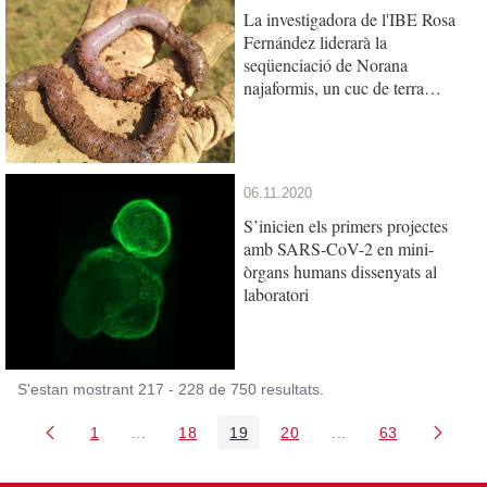
La investigadora de l'IBE Rosa
Fernández liderarà la
seqüenciació de Norana
najaformis, un cuc de terra
gegant català
06.11.2020
S’inicien els primers projectes
amb SARS-CoV-2 en mini-
òrgans humans dissenyats al
laboratori
S'estan mostrant 217 - 228 de 750 resultats.
1
...
18
19
20
...
63
Pàgina
Pàgines intermèdies Utilitzeu TAB per navegar.
Pàgina
Pàgina
Pàgina
Pàgines intermèdies
Pàgina