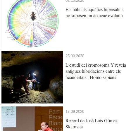
02.10.2020
Els hàbitats aquàtics hipersalins
no suposen un atzucac evolutiu
25.09.2020
L'estudi del cromosoma Y revela
antigues hibridacions entre els
neandertals i Homo sapiens
17.09.2020
Record de José Luis Gómez-
Skarmeta