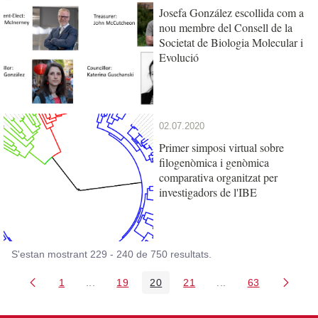
Josefa González escollida com a
nou membre del Consell de la
Societat de Biologia Molecular i
Evolució
02.07.2020
Primer simposi virtual sobre
filogenòmica i genòmica
comparativa organitzat per
investigadors de l'IBE
S'estan mostrant 229 - 240 de 750 resultats.
1
...
19
20
21
...
63
Pàgina
Pàgines intermèdies Utilitzeu TAB per navegar.
Pàgina
Pàgina
Pàgina
Pàgines intermèdies
Pàgina