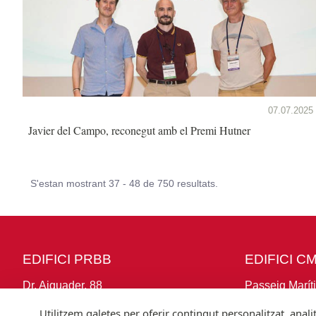
07.07.2025
Javier del Campo, reconegut amb el Premi Hutner
S'estan mostrant 37 - 48 de 750 resultats.
EDIFICI PRBB
EDIFICI C
Dr. Aiguader, 88
Passeig Marít
08003 Barcelona (Spain)
Barceloneta 3
Utilitzem galetes per oferir contingut personalitzat, anal