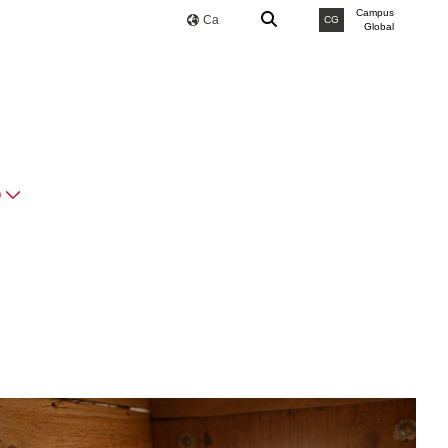
Campus
Ca
CG
Global
O