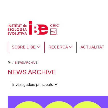
Salta al contingut principal
SOBRE L'IBE
RECERCA
ACTUALITAT
inici
/
NEWS ARCHIVE
NEWS ARCHIVE