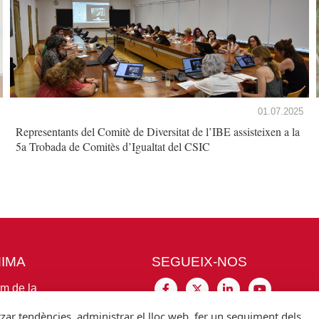
01.07.2025
Representants del Comitè de Diversitat de l’IBE assisteixen a la
5a Trobada de Comitès d’Igualtat del CSIC
MIMA
SEGUEIX-NOS
im de la
7-49
itzar tendències, administrar el lloc web, fer un seguiment dels