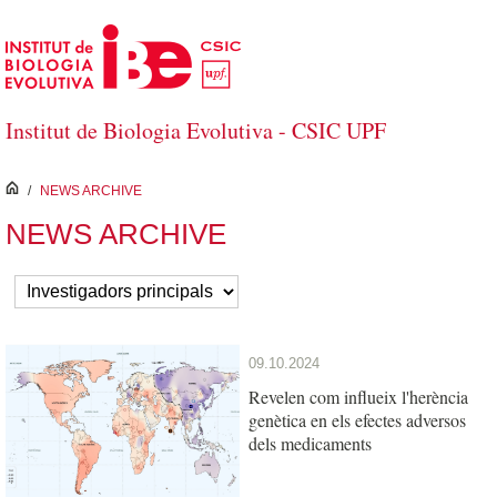
Salta al contingut principal
Institut de Biologia Evolutiva - CSIC UPF
inici
/
NEWS ARCHIVE
NEWS ARCHIVE
09.10.2024
Revelen com influeix l'herència
genètica en els efectes adversos
dels medicaments