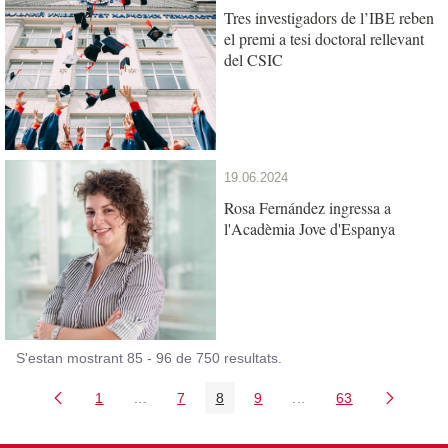
Tres investigadors de l’IBE reben
el premi a tesi doctoral rellevant
del CSIC
19.06.2024
Rosa Fernández ingressa a
l'Acadèmia Jove d'Espanya
S'estan mostrant 85 - 96 de 750 resultats.
1
...
7
8
9
...
63
Pàgina
Pàgines intermèdies Utilitzeu TAB per navega
Pàgina
Pàgina
Pàgina
Pàgines intermèdies U
Pàgina