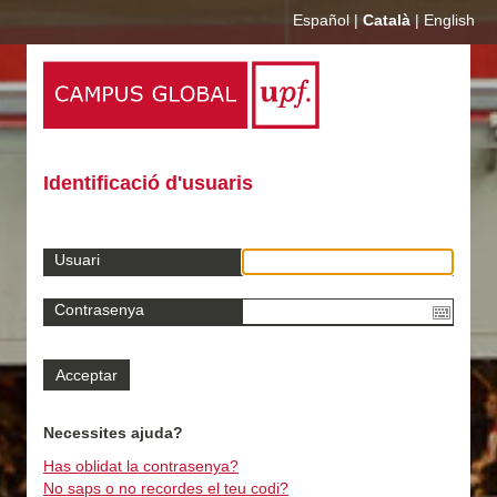
Español
|
Català
|
English
Identificació d'usuaris
Usuari
Contrasenya
Necessites ajuda?
Has oblidat la contrasenya?
No saps o no recordes el teu codi?