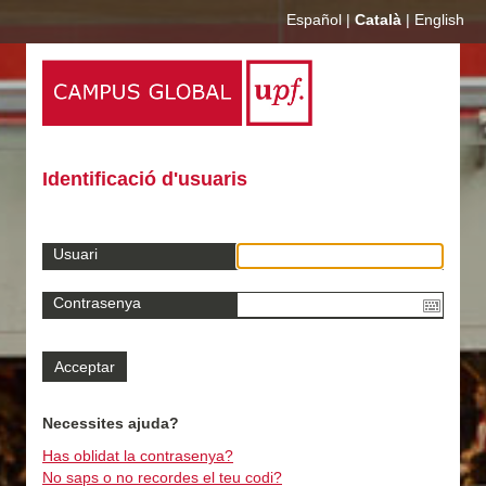
Español
|
Català
|
English
Identificació d'usuaris
Usuari
Contrasenya
Necessites ajuda?
Has oblidat la contrasenya?
No saps o no recordes el teu codi?