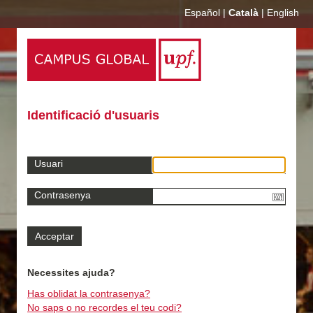
Español
|
Català
|
English
Identificació d'usuaris
Usuari
Contrasenya
Necessites ajuda?
Has oblidat la contrasenya?
No saps o no recordes el teu codi?