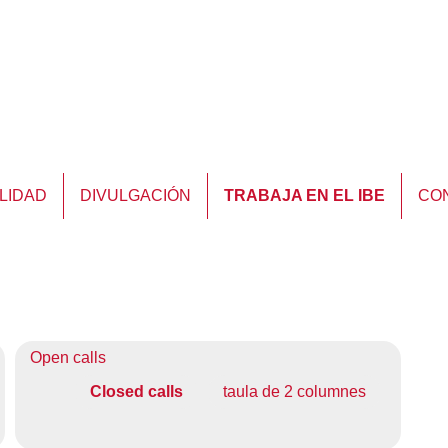
LIDAD
DIVULGACIÓN
TRABAJA EN EL IBE
CO
Open calls
Closed calls
taula de 2 columnes