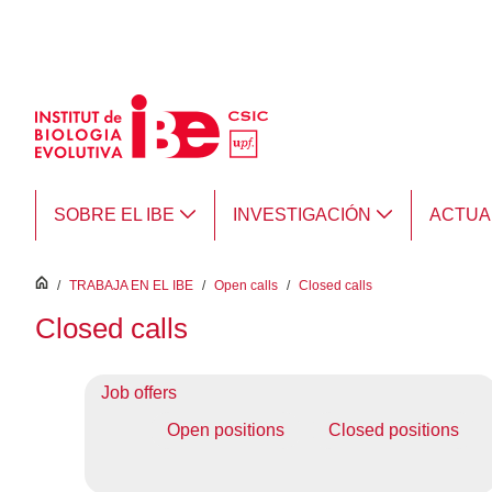
Saltar al contenido principal
SOBRE EL IBE
INVESTIGACIÓN
ACTUA
inici
/
TRABAJA EN EL IBE
/
Open calls
/
Closed calls
Closed calls
Job offers
Open positions
Closed positions