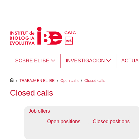
Saltar al contenido principal
SOBRE EL IBE
INVESTIGACIÓN
ACTUA
inici
/
TRABAJA EN EL IBE
/
Open calls
/
Closed calls
Closed calls
Job offers
Open positions
Closed positions