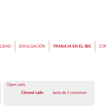
LIDAD
DIVULGACIÓN
TRABAJA EN EL IBE
CO
Open calls
Closed calls
taula de 2 columnes