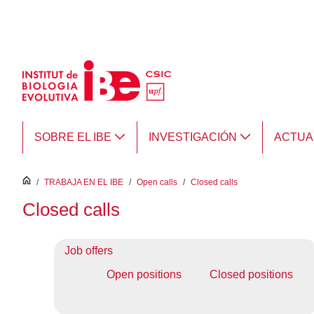
Saltar al contenido principal
SOBRE EL IBE
INVESTIGACIÓN
ACTUA
inici
/
TRABAJA EN EL IBE
/
Open calls
/
Closed calls
Closed calls
Job offers
Open positions
Closed positions