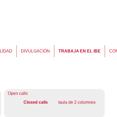
LIDAD
DIVULGACIÓN
TRABAJA EN EL IBE
CO
Open calls
Closed calls
taula de 2 columnes