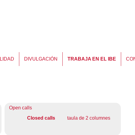
LIDAD
DIVULGACIÓN
TRABAJA EN EL IBE
CO
Open calls
Closed calls
taula de 2 columnes