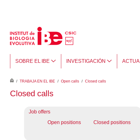
Saltar al contenido principal
SOBRE EL IBE
INVESTIGACIÓN
ACTUA
inici
/
TRABAJA EN EL IBE
/
Open calls
/
Closed calls
Closed calls
Job offers
Open positions
Closed positions