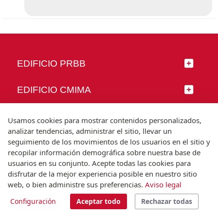
EDIFICIO PRBB
EDIFICIO CMIMA
SÍGUENOS
Usamos cookies para mostrar contenidos personalizados,
analizar tendencias, administrar el sitio, llevar un
seguimiento de los movimientos de los usuarios en el sitio y
recopilar información demográfica sobre nuestra base de
usuarios en su conjunto. Acepte todas las cookies para
© Universitat Pompeu Fabra
disfrutar de la mejor experiencia posible en nuestro sitio
Barcelona
web, o bien administre sus preferencias.
Aviso legal
T.(+34) 93 542 20 00
Configuración
Aceptar todo
Rechazar todas
Aviso legal
Accesibilidad
Nota técnica