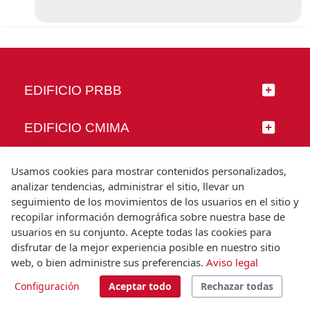
EDIFICIO PRBB
EDIFICIO CMIMA
SÍGUENOS
Usamos cookies para mostrar contenidos personalizados,
analizar tendencias, administrar el sitio, llevar un
seguimiento de los movimientos de los usuarios en el sitio y
recopilar información demográfica sobre nuestra base de
usuarios en su conjunto. Acepte todas las cookies para
© Universitat Pompeu Fabra
disfrutar de la mejor experiencia posible en nuestro sitio
Barcelona
web, o bien administre sus preferencias.
Aviso legal
T.(+34) 93 542 20 00
Configuración
Aceptar todo
Rechazar todas
Aviso legal
Accesibilidad
Nota técnica