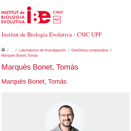
Saltar al contenido principal
Institut de Biologia Evolutiva - CSIC UPF
inici
/
...
/
Laboratorios de Investigación
/
Genómica comparativa
/
Marquès Bonet, Tomàs
Marquès Bonet, Tomàs
Marquès Bonet, Tomàs