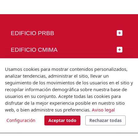
EDIFICIO PRBB
EDIFICIO CMIMA
SÍGUENOS
Usamos cookies para mostrar contenidos personalizados,
analizar tendencias, administrar el sitio, llevar un
seguimiento de los movimientos de los usuarios en el sitio y
recopilar información demográfica sobre nuestra base de
usuarios en su conjunto. Acepte todas las cookies para
© Universitat Pompeu Fabra
disfrutar de la mejor experiencia posible en nuestro sitio
Barcelona
web, o bien administre sus preferencias.
Aviso legal
T.(+34) 93 542 20 00
Configuración
Aceptar todo
Rechazar todas
Aviso legal
Accesibilidad
Nota técnica