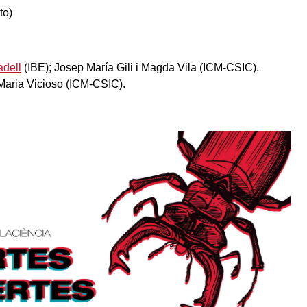
to)
adell
(IBE); Josep María Gili i Magda Vila (ICM-CSIC).
Maria Vicioso (ICM-CSIC).