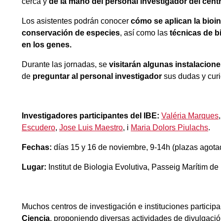
cerca y
de la mano del personal investigador del centr
Los asistentes podrán conocer
cómo se aplican la bioin
conservación de especies
, así como las
técnicas de b
en los genes.
Durante las jornadas, se
visitarán algunas instalacione
de
preguntar al personal investigador
sus dudas y cur
Investigadores participantes del IBE:
Valéria Marques
Escudero
,
Jose Luis Maestro
, i
Maria Dolors Piulachs
.
Fechas:
días 15 y 16 de noviembre, 9-14h (plazas agota
Lugar:
Institut de Biologia Evolutiva, Passeig Marítim de
Muchos centros de investigación e instituciones participa
Ciencia
, proponiendo diversas actividades de divulgación 