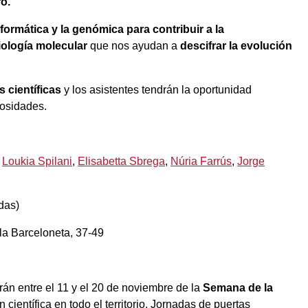
o.
formática y la genómica para contribuir a la
iología molecular
que nos ayudan a
descifrar la evolución
s científicas
y los asistentes tendrán la oportunidad
iosidades.
,
Loukia Spilani
,
Elisabetta Sbrega
,
Núria Farrús
,
Jorge
das)
 la Barceloneta, 37-49
rán entre el 11 y el 20 de noviembre de la
Semana de la
científica en todo el territorio. Jornadas de puertas