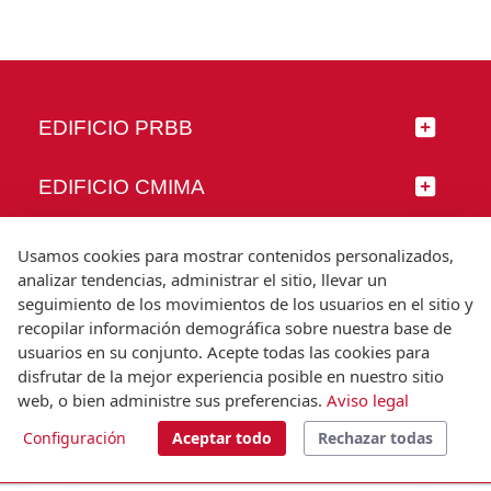
EDIFICIO PRBB
EDIFICIO CMIMA
SÍGUENOS
Usamos cookies para mostrar contenidos personalizados,
analizar tendencias, administrar el sitio, llevar un
seguimiento de los movimientos de los usuarios en el sitio y
recopilar información demográfica sobre nuestra base de
usuarios en su conjunto. Acepte todas las cookies para
© Universitat Pompeu Fabra
disfrutar de la mejor experiencia posible en nuestro sitio
Barcelona
web, o bien administre sus preferencias.
Aviso legal
T.(+34) 93 542 20 00
Configuración
Aceptar todo
Rechazar todas
Aviso legal
Accesibilidad
Nota técnica